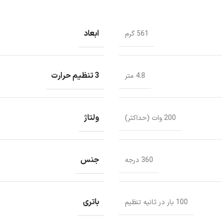
ابعاد
561 گرم
3 تنظیم حرارت
4.8 متر
ولتاژ
200 وات (حداکثر)
جنس
360 درجه
باتری
100 بار در ثانیه تنظیم