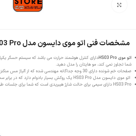
بزرگنمایی تصویر
مشخصات فنی اتو موی دایسون مدل HS03 Pro
اتو موی HS03 Pro
شما تجاوز نمی کند، مو هایتان را مدل دهید.
صفحات خم شونده دارای 30 وجه جداگانه مهندسی شده که از آلیاژ مس منگنز که به دلیل انعطاف پذیری، استحکام و هدایت حرارتی آن انتخاب شده است.
اتو موی دایسون مدل HS03 Pro یک روکش بسیار بادوام دارد که در برابر سختی‌های روزانه مقاومت می‌کند، در حالی که کابل 4.8 متری به صورت مغناطیسی برای مانور دادن آسان در اطراف مشتریان می‌چرخد.
HS03 Pro دارای سیمی برای حالت شارژ هیبریدی است که شما برای جلسات طولانی تر، صاف کننده خود را با شارژ کامل شروع کنید و با کابل مغناطیسی 360 درجه سبک نماید.