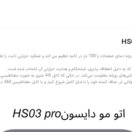
دارای کنترل هوشمند حرارت می باشد که سیستم حسگر یکپارچه دمای صفحات را 100 بار در ثا