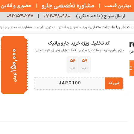
مشاوره تخصصی جارو
بهترین قیمت
|
|
حضوری و آنلاین
ارسال سریع ( با هماهنگی )
۰۹۱۲۰۴۸۰۹۸۰
|
۰۹۱۲۱۵۴۰۲۴۷
الات
تماس با ما
سوالات متداول
خرید حضوری و انلاین - بهترین قیمت - مشاوره تخصصی جارو رب
کد تخفیف ویژه خرید جارو رباتیک
خانه
فروشگاه
جارو رباتیک
مقالات
دربار
برای اولین خرید، از ما تخفیف بگیرید. فقط تا پایان زمان زیر فرصت دارید:
۱۵۰,۰۰۰
۵۵
۵۹
دسته بندی کالاها
دقیقه
ثانیه
خانه
سبک زندگی
لوازم آرایشی
سشوار و حالت دهنده
اتو موی دایسون مدل HS03 Pro
تومان
انتخاب دسته بندی
JARO100
کپی کد
اتمام موجودی