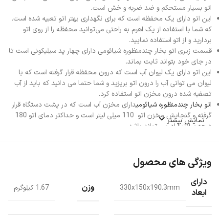
اتو بسیار مستحکم و ضد ضربه و خش است.
این اتو دارای یک محفظه است که برای نگهداری بهتر اتو تعبیه شده است.
که شما با استفاده از یک اهرم به راحتی می‌توانید محفظه را از روی اتو
بردارید و از اتو استفاده نمایید.
قسمت زیری اتو بخار چندمنظوره شیائومی دارای چهار پد سیلیکونی است تا
در جای خود بتواند ثابت بماند.
این اتو دارای یک لیوان آب است که درون محفظه قرار گرفته است که با
لیوان می توانی آب را درون اتو بریزید و شما حتما می دانید که باید از آب
تصفیه شده درون مخزن اتو استفاده کرد.
اتو بخار چندمنظوره شیائومی
دارای مخزن آب است که در پشت دستگاه قرار
گرفته و گنجایش مخزن اتو 110 میلی‌ لیتر است و حداکثر دمای اتو 180
نمایش بیشتر
درجه سانتیگراد می تواند باشد.
قسمت جلویی اتو بخار به صورت مثلثی طراحی شده که شما بتوانید به
راحتی قسمت‌های سخت لباس مانند سرشانه، یقه، یا کنار دکمه‌ها را
اتونمایید.
ویژگی های محصول
اتو بخار چندمنظوره شیائومی
به گونه ایی است که شما می توانید لباس
آویزان شده را هم اتو بکشید و چروک لباس را از بین ببرید و همچنین می
دارای
وزن
330x150x190.3mm
1.67 کیلو‌گرم
توانید لباس را روی سطحی پهن کرد و اتو کنید.
ابعاد