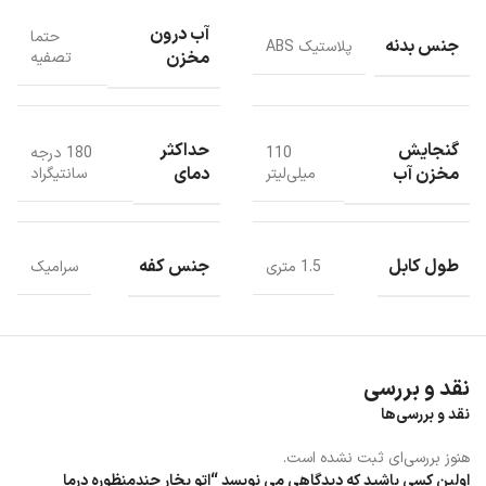
آب درون
حتما
جنس بدنه
پلاستیک ABS
مخزن
تصفیه
گنجایش
حداکثر
110
180 درجه
مخزن آب
دمای
میلی‌لیتر
سانتیگراد
طول کابل
جنس کفه
1.5 متری
سرامیک
نحوه استفاده از اتو بخار چندمنظوره
نقد و بررسی
شیائومی
نقد و بررسی‌ها
هنوز بررسی‌ای ثبت نشده است.
در ابتدا قسمت قرمز رنگ را به سمت چپ می چرخانیم که روی حالت بخار
اولین کسی باشید که دیدگاهی می نویسد “اتو بخار چندمنظوره درما