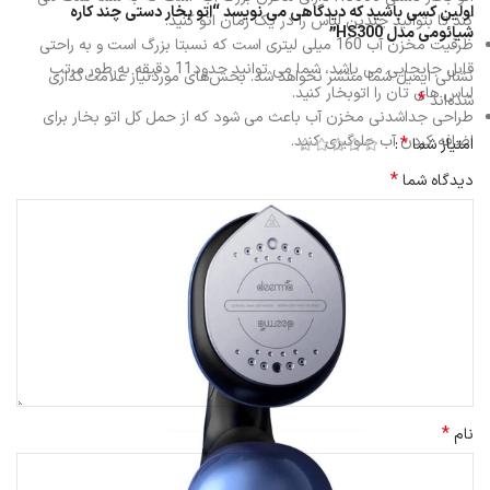
اولین کسی باشید که دیدگاهی می نویسد “اتو بخار دستی چند کاره
کند تا بتوانید چندین لباس را در یک زمان اتو کنید.
شیائومی مدل HS300”
ظرفیت مخزن آب 160 میلی لیتری است که نسبتا بزرگ است و به راحتی
قابل جابجایی می باشد، شما می توانید حدود11 دقیقه به طور مرتب
نشانی ایمیل شما منتشر نخواهد شد.
بخش‌های موردنیاز علامت‌گذاری
لباس های تان را اتوبخار کنید.
*
شده‌اند
طراحی جداشدنی مخزن آب باعث می شود که از حمل کل اتو بخار برای
اضافه کردن آب جلوگیری کنید.
*
امتیاز شما
*
دیدگاه شما
*
نام