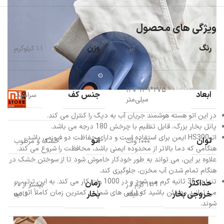
ویژگی های محصول
رنگ
وزن
آبی
۱.۱ کیلوگرم
۲۷۵*۱۳۹*۱۳۰
ابعاد
جنس کف
سرامیک
میلی‌متر
در این اتو هسته هوشمند جریان آب به دیگ را کنترل می کند.
پانل بخار بزرگ، قابل تنظیم با چرخش 180 درجه می باشد.
اتوHS300 ایمن برای استفاده است و دارای حفاظت دو فیوزمی باشد،
توان
اتو
۱۰۰۰ وات
خشک و مرطوب
هنگامی که دما بالاتر از محدوده ایمنی باشد، محافظت را شروع می کند.
علاوه بر این، می تواند به طور خودکار خاموش شود تا از سوختن خشک در
هنگام تمام شدن آب مخزن، جلوگیری کند.
تنها در 35 ثانیه گرم می شود و در 1000 وات کار می کند. به این ترتیب
حداکثر
زمان
۱۲.۹ گرم در
بیشتر از ۶۰
می توانید مطمئن باشید که لباس های شما در کمترین زمان کاملاً اتو می
خروجی بخار
بخار
دقیقه
ثانیه
شوند.