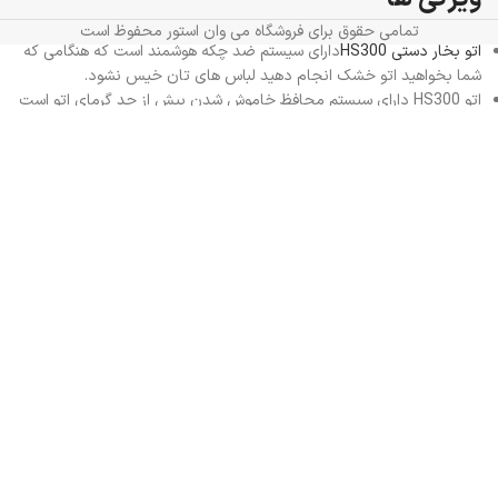
تمامی حقوق برای فروشگاه می وان استور محفوظ است
اتو بخار دستی HS300
دارای سیستم ضد چکه هوشمند است که هنگامی که
شما بخواهید اتو خشک انجام دهید لباس های تان خیس نشود.
اتو HS300 دارای سیستم محافظ خاموش شدن بیش از حد گرمای اتو است
که شما را از همه نگرانی ها نجات می دهد.
اتو بخار دارای ترموستات است که به طور دقیق دما را کنترل می کند تا
خطرات ایمنی بالقوه را کاهش دهد و شما هر استفاده ای را بدون نگرانی
انجام دهد.
شما با این اتو می توانید به راحتی بین حالت اتو بخار لباس دستی یا اتو
جابجا شوید.
اتو بخار دستی HS300 می تواند باعث کشته شدن باکتری ها در حین از
بین بردن چین و چروک لباس های تان شود.