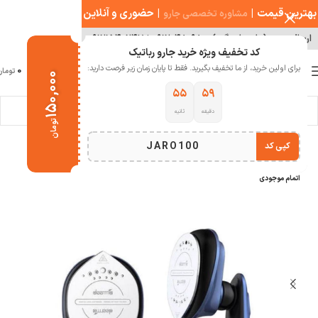
بهترین قیمت
|
|
حضوری و آنلاین
مشاوره تخصصی جارو
ارسال سریع ( با هماهنگی )
۰۹۱۲۰۴۸۰۹۸۰
|
۰۹۱۲۱۵۴۰۲۴۷
کد تخفیف ویژه خرید جارو رباتیک
0
برای اولین خرید، از ما تخفیف بگیرید. فقط تا پایان زمان زیر فرصت دارید:
منو
0
تومان
۱۵۰,۰۰۰
۵۵
۵۹
دقیقه
ثانیه
خانه
خانه هوشمند
لوازم نظافت منزل
تومان
JARO100
کپی کد
-10%
اتمام موجودی