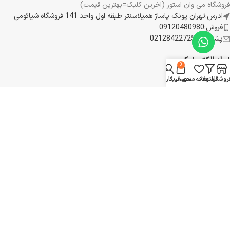
فروشگاه می وان استور (اخرین کلیک=بهترین قیمت)
ادرس:تهران پونک پاساژ همیلاسنتر طبقه اول واحد 141 فروشگاه شیائومی
فروش:09120480980
پشتیبانی:02128422725
نماد الکترونیکی
0
روشگاه
فیلترها
علاقه مندی
سبد خرید
حساب کاربری من
پیوند های مفید
حقوق مشتریان
رویه بازگشت کالا
شرایط استفاده
تماس با ما
درباره ما
نقشه سایت
تمامی حقوق برای فروشگاه می وان استور محفوظ است