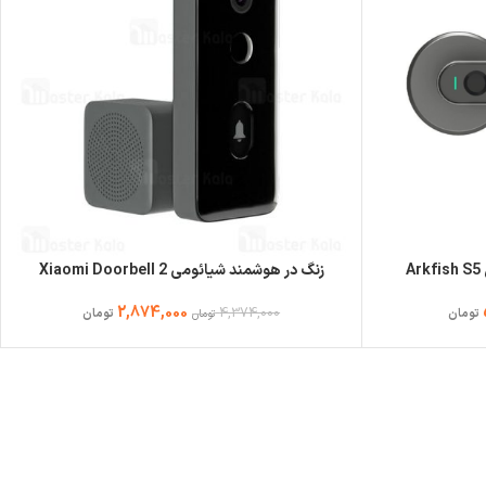
A
زنگ در هوشمند شیائومی Xiaomi Doorbell 2
2,874,000
4,374,000
تومان
تومان
تومان